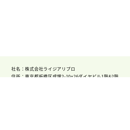
社名：株式会社ライジアリプロ
住所：東京都板橋区成増2-10+26ダイヤビル1階&2階
事業内容：リフォーム業・不動産業
コーポレートサイト：
https://raiziaripro-inc.jp/